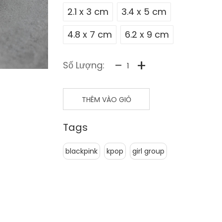
2.1 x 3 cm
3.4 x 5 cm
4.8 x 7 cm
6.2 x 9 cm
-
+
Số Lượng:
THÊM VÀO GIỎ
Tags
blackpink
kpop
girl group