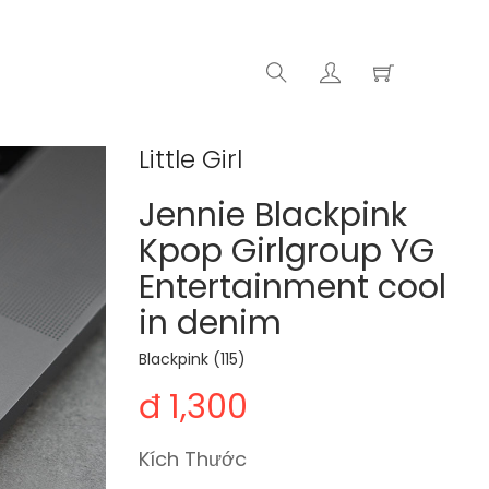
Little Girl
Jennie Blackpink
Kpop Girlgroup YG
Entertainment cool
in denim
Blackpink (115)
đ 1,300
Kích Thước