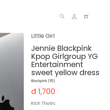
Little Girl
Jennie Blackpink
Kpop Girlgroup YG
Entertainment
sweet yellow dress
Blackpink (115)
đ 1,700
Kích Thước