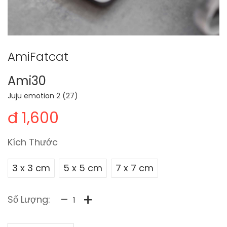
AmiFatcat
Ami30
Juju emotion 2 (27)
đ 1,600
Kích Thước
3 x 3 cm
5 x 5 cm
7 x 7 cm
-
+
Số Lượng: