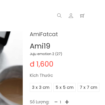
AmiFatcat
Ami19
Juju emotion 2 (27)
đ 1,600
Kích Thước
3 x 3 cm
5 x 5 cm
7 x 7 cm
-
+
Số Lượng: