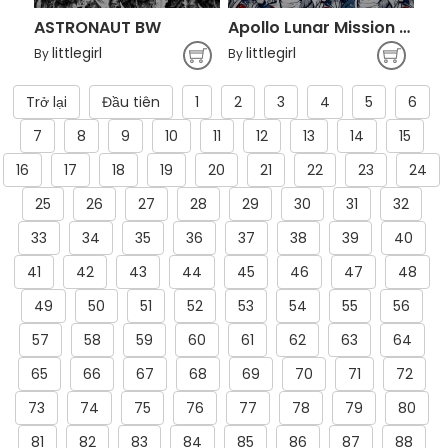
ASTRONAUT BW
Apollo Lunar Mission Astronaut Illustration (SPACE YO)
littlegirl
littlegirl
By
By
Trở lại
Đầu tiên
1
2
3
4
5
6
7
8
9
10
11
12
13
14
15
16
17
18
19
20
21
22
23
24
25
26
27
28
29
30
31
32
33
34
35
36
37
38
39
40
41
42
43
44
45
46
47
48
49
50
51
52
53
54
55
56
57
58
59
60
61
62
63
64
65
66
67
68
69
70
71
72
73
74
75
76
77
78
79
80
81
82
83
84
85
86
87
88