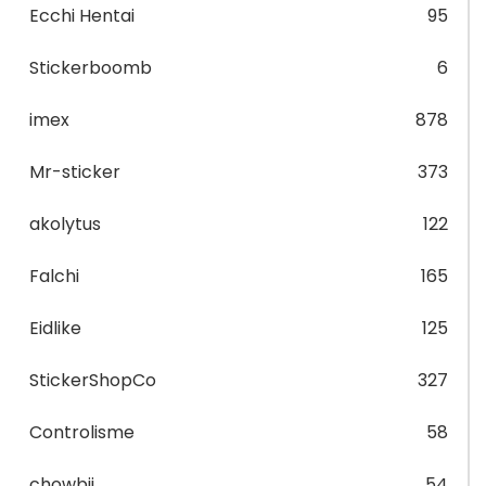
Ecchi Hentai
95
Stickerboomb
6
imex
878
Mr-sticker
373
akolytus
122
Falchi
165
Eidlike
125
StickerShopCo
327
Controlisme
58
chowbii
54