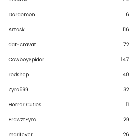
Doraemon
6
Artask
116
dat-cravat
72
CowboySpider
147
redshop
40
Zyro599
32
Horror Cuties
11
FrawztFyre
29
marifever
26