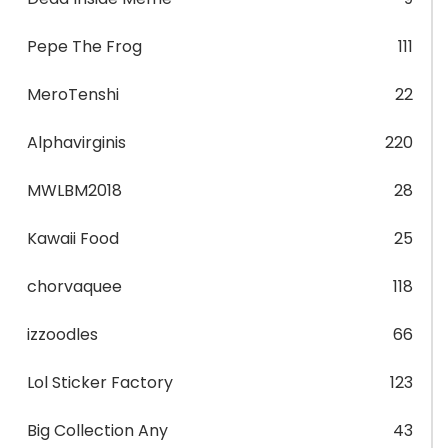
Pepe The Frog
111
MeroTenshi
22
Alphavirginis
220
MWLBM2018
28
Kawaii Food
25
chorvaquee
118
izzoodles
66
Lol Sticker Factory
123
Big Collection Any
43