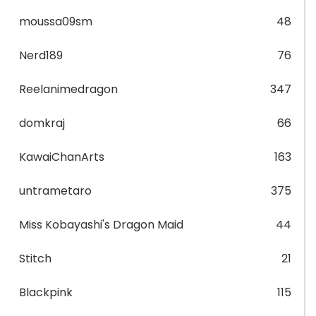
moussa09sm
48
Nerd189
76
Reelanimedragon
347
domkraj
66
KawaiChanArts
163
untrametaro
375
Miss Kobayashi's Dragon Maid
44
Stitch
21
Blackpink
115