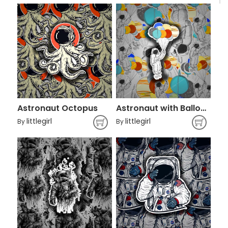
Astronaut Octopus
Astronaut with Balloon Planets
littlegirl
littlegirl
By
By