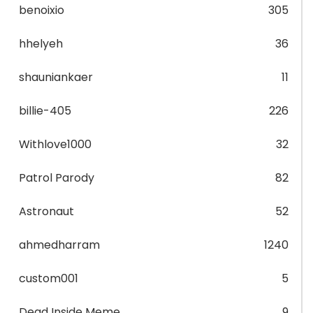
benoixio
305
hhelyeh
36
shauniankaer
11
billie-405
226
Withlove1000
32
Patrol Parody
82
Astronaut
52
ahmedharram
1240
custom001
5
Dead Inside Meme
9